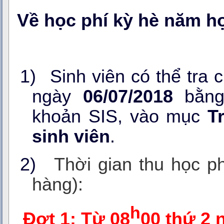
Về học phí kỳ hè năm họ
1)
Sinh viên có thể tra
ngày
06/07/2018
bằng
khoản SIS, vào mục
T
sinh viên
.
2)
Thời gian thu học ph
hàng):
h
Đợt 1: Từ 08
00 thứ 2