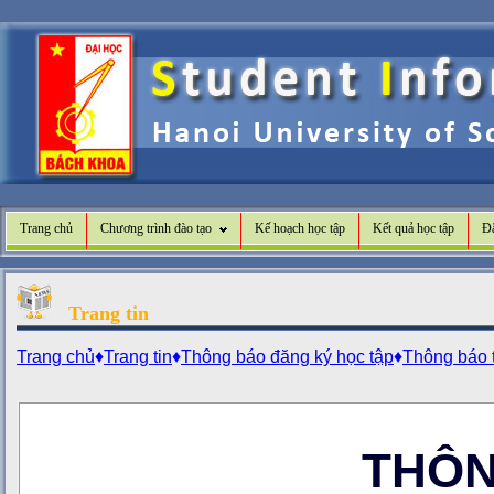
Trang chủ
Chương trình đào tạo
Kế hoạch học tập
Kết quả học tập
Đă
Trang tin
Trang chủ
♦
Trang tin
♦
Thông báo đăng ký học tập
♦
Thông báo t
THÔN