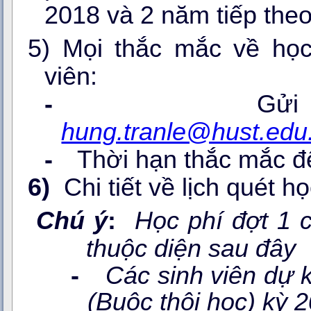
2018 và 2 năm tiếp the
5) Mọi thắc mắc về học
viên:
-
Gửi
hung.tranle@hust.edu
-
Thời hạn thắc mắc 
6)
Chi tiết về lịch quét 
Chú ý
:
Học phí đợt 1
thuộc diện sau đây
-
Các sinh viên dự k
(Buộc thôi học) kỳ 